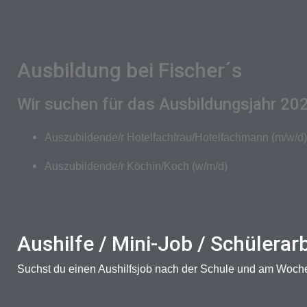
Ausbildung bei Fischer´s
Wir suchen für das Ausbildungsjahr 2
Auszubildende/r Hotelfachfrau/Hotelfachmann (m/w/d)
Auszubildende/r Köchin/Koch (w/m/d)
Aushilfe / Mini-Job / Schülerarb
Suchst du einen Aushilfsjob nach der Schule und am Woche