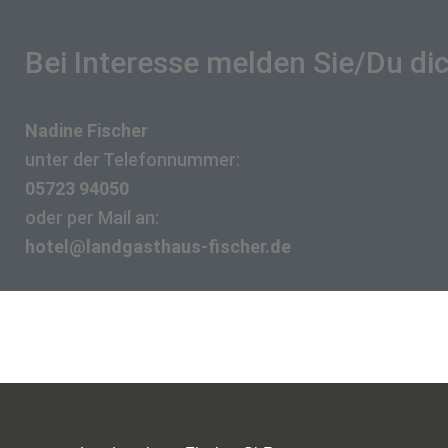
Bei Interesse melden Sie/Du dich
Nadine Fischer
unter der Telefonnummer:
05723 94050
oder per Mail an:
hotel@landgasthaus-fischer.de